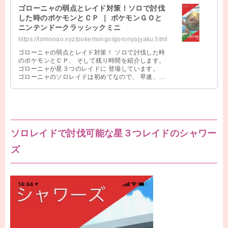
ゴローニャの弱点とレイド対策！ソロで討伐
した時のポケモンとＣＰ ｜ ポケモンＧＯと
ニンテンドークラッシックミニ
https://tomonao.xyz/pokemongo/goronyajyaku.html
ゴローニャの弱点とレイド対策！ ソロで討伐した時
のポケモンとＣＰ、 そして残り時間を紹介します。
ゴローニャが星３つのレイドに 登場しています。
ゴローニャのソロレイドは初めてなので、 早速、戦
ってみました。 ゴローニャ …
ソロレイドで討伐可能な星３つレイドのシャワー
ズ