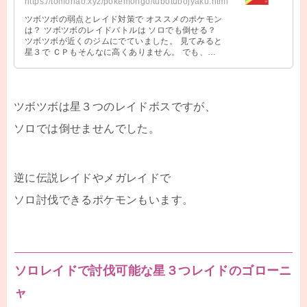
https://tomonao.xyz/pokemongo/tubotubojyaku.html
ツボツボの弱点とレイド対策で オススメのポケモン
は？ ツボツボのレイドバトルは ソロでも倒せる？
ツボツボが近くのジムにでていました。 見てみると
星３で ＣＰもそんなに高くありません。 でも、ツ
ボツボはトップクラスの 防 …
ツボツボは星３つのレイドボスですが、
ソロでは倒せませんでした。
逆に伝説レイドやメガレイドで
ソロ討伐できるポケモンもいます。
ソロレイドで討伐可能な星３つレイドのゴローニ
ャ