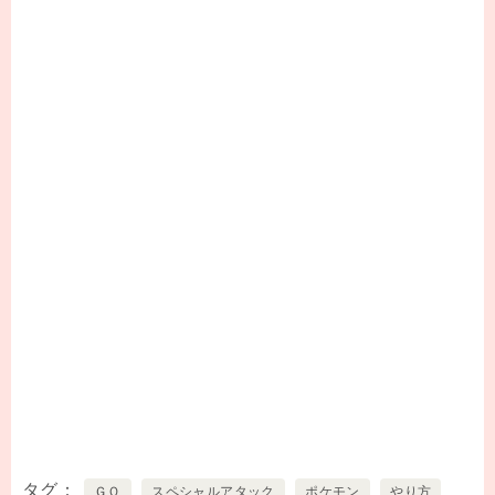
タグ
ＧＯ
スペシャルアタック
ポケモン
やり方