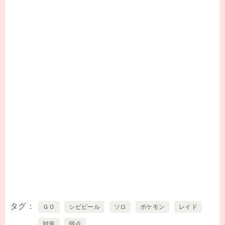
タグ
ＧＯ
シビビール
ソロ
ポケモン
レイド
対策
弱点