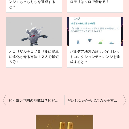
ンジ：もっちもちを達成する
ロモリはソロで倒せる？
と？
オコリザルをコノヨザルに簡単
パルデア地方の旅：バイオレッ
に進化させる方法！２人で最短
トコレクションチャレンジを達
５分！
成すると？
投
ビビヨン花園の地域は？ビビヨンはなぞのをゲット！
だいじなたからばこの入手方法は？使い方は？効果は？歩くと？
稿
ナ
ビ