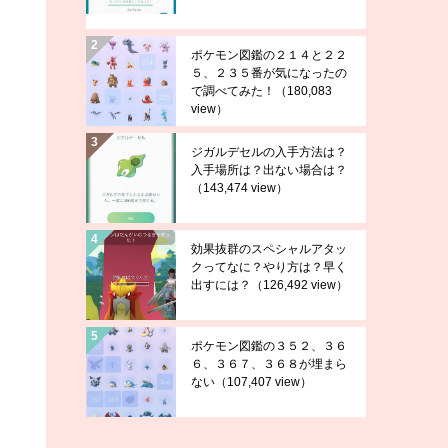
ポケモン図鑑の２１４と２２
５、２３５番が気になったの
で調べてみた！
（180,083
view）
ジガルデセルの入手方法は？
入手場所は？出ない場合は？
（143,474 view）
効果抜群のスペシャルアタッ
クってなに？やり方は？早く
出すには？
（126,492 view）
ポケモン図鑑の３５２、３６
６、３６７、３６８が埋まら
ない
（107,407 view）