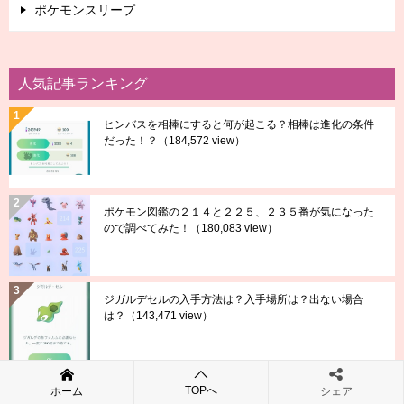
ポケモンスリープ
人気記事ランキング
ヒンバスを相棒にすると何が起こる？相棒は進化の条件
だった！？
（184,572 view）
ポケモン図鑑の２１４と２２５、２３５番が気になった
ので調べてみた！
（180,083 view）
ジガルデセルの入手方法は？入手場所は？出ない場合
は？
（143,471 view）
効果抜群のスペシャルアタックってなに？やり方は？早
TOPへ
ホーム
シェア
く出すには？
（126,492 view）