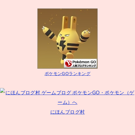
稿
ナ
ビ
ゲ
ー
シ
ョ
ン
ポケモンGOランキング
にほんブログ村