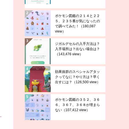
ポケモン図鑑の２１４と２２
５、２３５番が気になったの
で調べてみた！
（180,087
view）
ジガルデセルの入手方法は？
入手場所は？出ない場合は？
（143,476 view）
効果抜群のスペシャルアタッ
クってなに？やり方は？早く
出すには？
（126,500 view）
ポケモン図鑑の３５２、３６
６、３６７、３６８が埋まら
ない
（107,412 view）