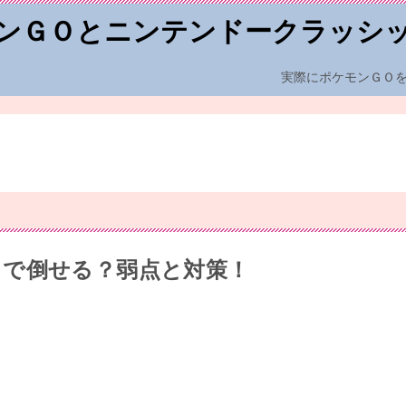
ンＧＯとニンテンドークラッシ
実際にポケモンＧＯ
で倒せる？弱点と対策！