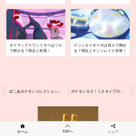
ダイマックスワンリキーはソロ
ゲンシカイオーガは何人で倒せ
で倒せる？弱点と対策！
る？弱点とゲンシレイド対策！
投
ぽこあポケモンコレクションチャレンジ２を達成すると？
ポケモンＧＯ！くさタイプのポケモンを７匹捕まえると？
稿
ナ
ビ
ゲ
TOPへ
ホーム
シェア