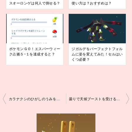
スオーロンゲは何人で倒せる？
使い方は？おすすめは？
ポケモンＧＯ！エスパーウィー
ジガルデをパーフェクトフォル
ク占拠５−１を達成すると？
ムに姿を変えてみた！セルはい
くつ必要？
投
カラナクシのひがしのうみをトリトドンに進化！西と東の違いは？
曇りで天候ブーストを受けるポケモンは？レイドバトルは？
稿
ナ
ビ