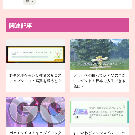
違い
関連記事
野生のポケモン５種類のＧＯス
フラベベの白ってレアなの？野
ナップショット写真を撮ると？
生でゲット！日本で入手できる
色は？
ポケモンＧＯ！キョダイマック
すごいわざマシンスペシャルの