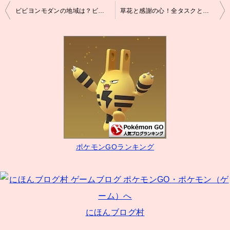
投
ビビヨンモダンの地域は？ビビヨンモダンとメダルをゲット！
草花と感謝の心！全タスクと報酬！シェイミ入手まで！
稿
ナ
ビ
ゲ
ー
シ
ョ
ン
ポケモンGOランキング
にほんブログ村