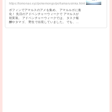
https://tomonao.xyz/pokemongo/pofiamarusinka.html
ポフィンでアマルスのアメを集め、 アマルルガに進
化！ 先日のアドベンチャーウィークで アマルスが
初実装。 アドベンチャーウィークでは、 タスク報
酬やタマゴ、 野生で出現していました。 でも、思
ったほど捕まえる事が出来ず、 …