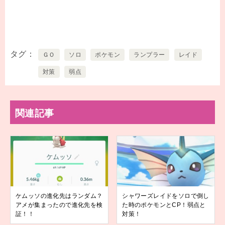
タグ
ＧＯ
ソロ
ポケモン
ランプラー
レイド
対策
弱点
関連記事
ケムッソの進化先はランダム？
シャワーズレイドをソロで倒し
アメが集まったので進化先を検
た時のポケモンとCP！弱点と
証！！
対策！