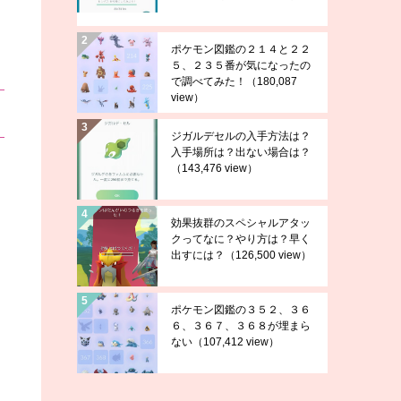
ポケモン図鑑の２１４と２２
５、２３５番が気になったの
で調べてみた！
（180,087
view）
ジガルデセルの入手方法は？
入手場所は？出ない場合は？
（143,476 view）
効果抜群のスペシャルアタッ
クってなに？やり方は？早く
出すには？
（126,500 view）
ポケモン図鑑の３５２、３６
６、３６７、３６８が埋まら
ない
（107,412 view）