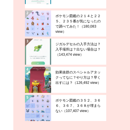
ポケモン図鑑の２１４と２２
５、２３５番が気になったの
で調べてみた！
（180,083
view）
ジガルデセルの入手方法は？
入手場所は？出ない場合は？
（143,474 view）
効果抜群のスペシャルアタッ
クってなに？やり方は？早く
出すには？
（126,492 view）
ポケモン図鑑の３５２、３６
６、３６７、３６８が埋まら
ない
（107,407 view）