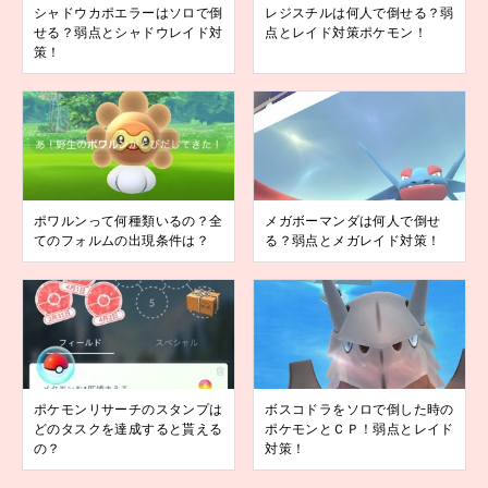
シャドウカポエラーはソロで倒
レジスチルは何人で倒せる？弱
せる？弱点とシャドウレイド対
点とレイド対策ポケモン！
策！
ポワルンって何種類いるの？全
メガボーマンダは何人で倒せ
てのフォルムの出現条件は？
る？弱点とメガレイド対策！
ポケモンリサーチのスタンプは
ボスコドラをソロで倒した時の
どのタスクを達成すると貰える
ポケモンとＣＰ！弱点とレイド
の？
対策！