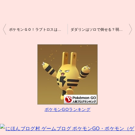
投
ポケモンＧＯ！ラブトロスは何人で倒せる？弱点とレイド対策！
ダダリンはソロで倒せる？弱点とソロレイド対策！
稿
ナ
ビ
ゲ
ー
シ
ョ
ン
ポケモンGOランキング