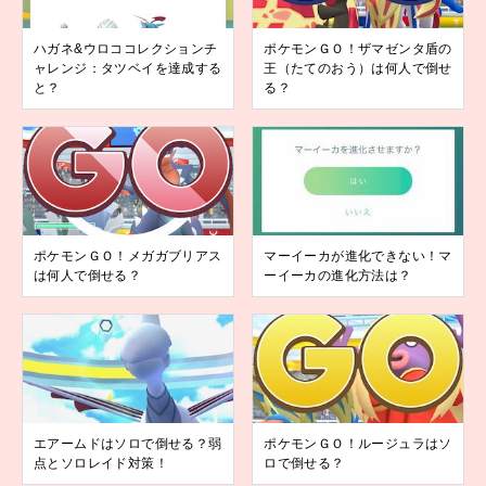
ハガネ&ウロココレクションチ
ポケモンＧＯ！ザマゼンタ盾の
ャレンジ：タツベイを達成する
王（たてのおう）は何人で倒せ
と？
る？
ポケモンＧＯ！メガガブリアス
マーイーカが進化できない！マ
は何人で倒せる？
ーイーカの進化方法は？
エアームドはソロで倒せる？弱
ポケモンＧＯ！ルージュラはソ
点とソロレイド対策！
ロで倒せる？