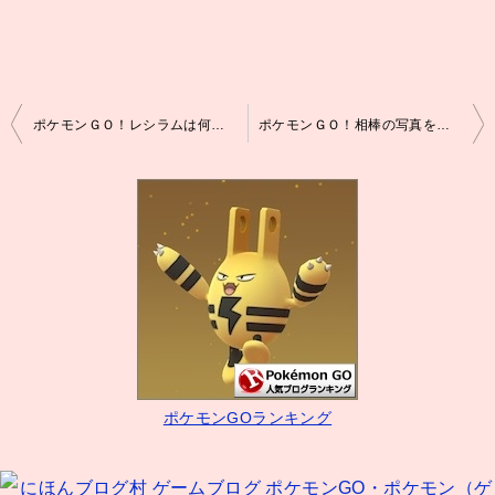
投
ポケモンＧＯ！レシラムは何人で倒せる？
ポケモンＧＯ！相棒の写真を撮ると？
稿
ナ
ビ
ゲ
ー
シ
ョ
ン
ポケモンGOランキング