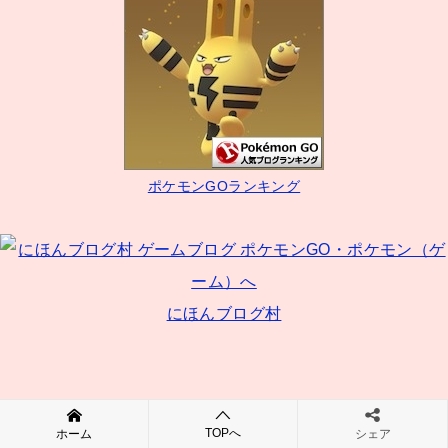
ビ
ゲ
ー
シ
ョ
ン
ポケモンGOランキング
にほんブログ村
スポンサードリンク
TOPへ
ホーム
シェア