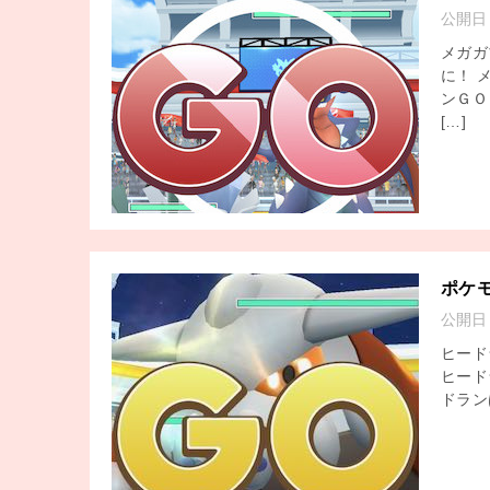
公開日
メガガ
に！ 
ンＧＯ
[…]
ポケ
公開日
ヒード
ヒード
ドラン