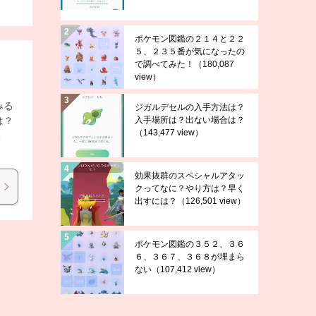
ポケモン図鑑の２１４と２２
５、２３５番が気になったの
で調べてみた！
（180,087
view）
みる
ジガルデセルの入手方法は？
は？
入手場所は？出ない場合は？
（143,477 view）
人
効果抜群のスペシャルアタッ
クってなに？やり方は？早く
出すには？
（126,501 view）
ポケモン図鑑の３５２、３６
６、３６７、３６８が埋まら
ない
（107,412 view）