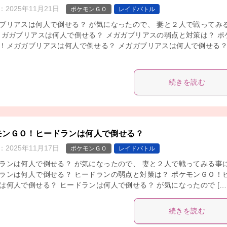
：
2025年11月21日
ポケモンＧＯ
レイドバトル
ブリアスは何人で倒せる？ が気になったので、 妻と２人で戦ってみ
メガガブリアスは何人で倒せる？ メガガブリアスの弱点と対策は？ ポ
！メガガブリアスは何人で倒せる？ メガガブリアスは何人で倒せる
続きを読む
モンＧＯ！ヒードランは何人で倒せる？
：
2025年11月17日
ポケモンＧＯ
レイドバトル
ランは何人で倒せる？ が気になったので、 妻と２人で戦ってみる事
ランは何人で倒せる？ ヒードランの弱点と対策は？ ポケモンＧＯ！
は何人で倒せる？ ヒードランは何人で倒せる？ が気になったので […
続きを読む