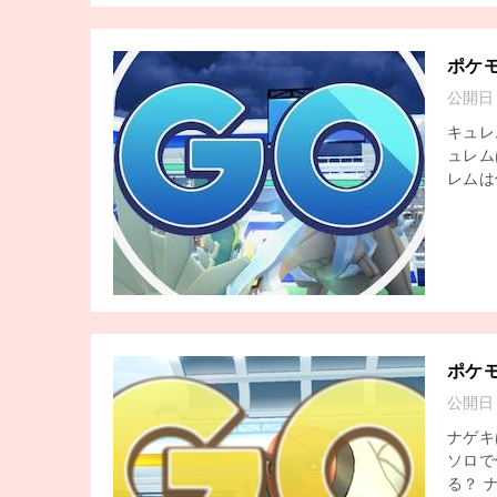
ポケ
公開日
キュレ
ュレム
レムは
ポケ
公開日
ナゲキ
ソロで
る？ 