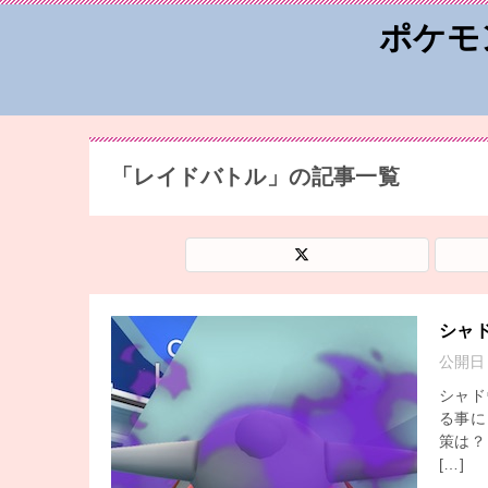
ポケモ
「レイドバトル」の記事一覧
シャ
公開日
シャド
る事に
策は？
[…]