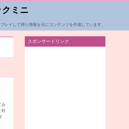
ックミニ
をプレイして得た情報を元にコンテンツを作成しています。
スポンサードリンク
てみ
と対
倒