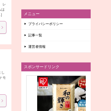
 レ
ムは
メニュー
]
プライバシーポリシー
記事一覧
運営者情報
スポンサードリンク
まし
ケモ
？