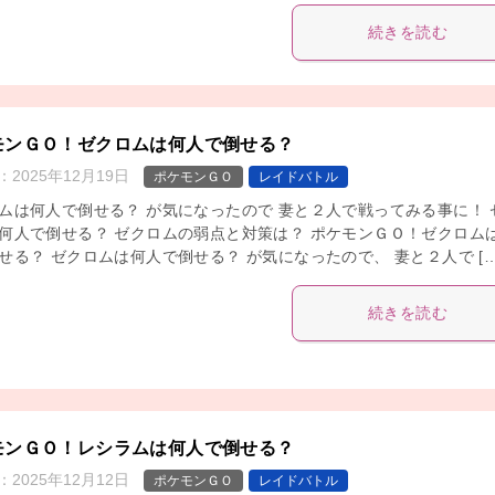
続きを読む
モンＧＯ！ゼクロムは何人で倒せる？
：
2025年12月19日
ポケモンＧＯ
レイドバトル
ムは何人で倒せる？ が気になったので 妻と２人で戦ってみる事に！ 
何人で倒せる？ ゼクロムの弱点と対策は？ ポケモンＧＯ！ゼクロム
せる？ ゼクロムは何人で倒せる？ が気になったので、 妻と２人で […
続きを読む
モンＧＯ！レシラムは何人で倒せる？
：
2025年12月12日
ポケモンＧＯ
レイドバトル