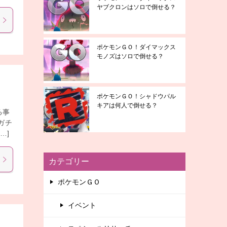
ヤブクロンはソロで倒せる？
ポケモンＧＯ！ダイマックス
モノズはソロで倒せる？
ポケモンＧＯ！シャドウパル
キアは何人で倒せる？
る事
ガチ
…]
カテゴリー
ポケモンＧＯ
イベント