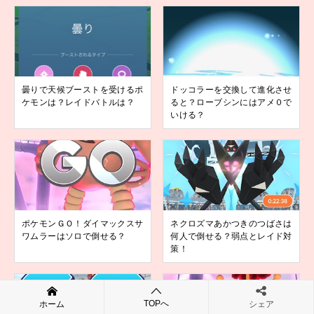
曇りで天候ブーストを受けるポ
ドッコラーを交換して進化させ
ケモンは？レイドバトルは？
ると？ローブシンにはアメ０で
いける？
ポケモンＧＯ！ダイマックスサ
ネクロズマあかつきのつばさは
ワムラーはソロで倒せる？
何人で倒せる？弱点とレイド対
策！
TOPへ
ホーム
シェア