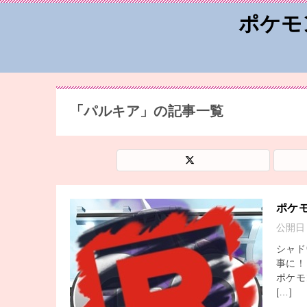
ポケモ
「パルキア」の記事一覧
ポケ
公開日
シャド
事に！
ポケモ
[…]