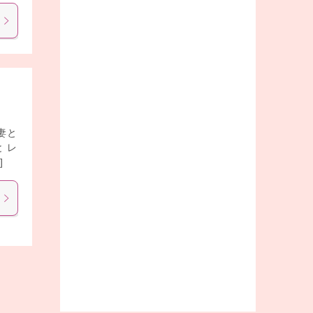
妻と
 レ
]