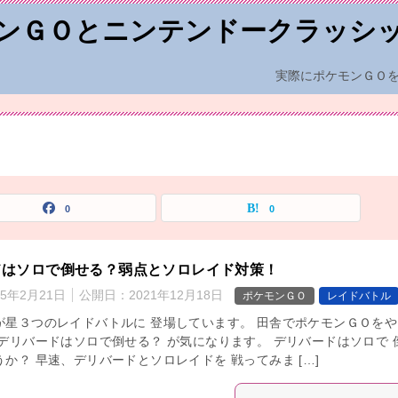
ンＧＯとニンテンドークラッシ
実際にポケモンＧＯ
0
0
ドはソロで倒せる？弱点とソロレイド対策！
25年2月21日
公開日：
2021年12月18日
ポケモンＧＯ
レイドバトル
が星３つのレイドバトルに 登場しています。 田舎でポケモンＧＯをや
 デリバードはソロで倒せる？ が気になります。 デリバードはソロで 
か？ 早速、デリバードとソロレイドを 戦ってみま […]