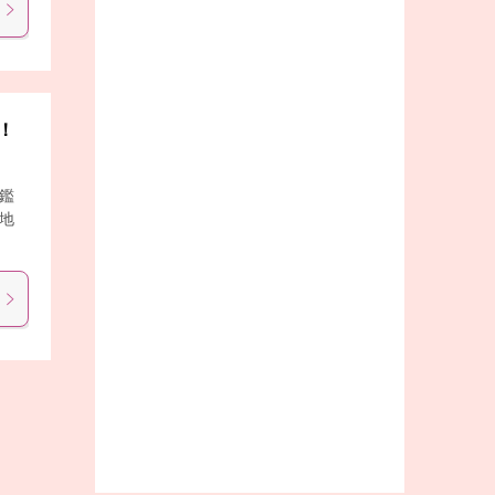
！
鑑
地