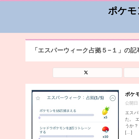
ポケモ
「エスパーウィーク占拠５−１」の記
ポケ
公開日
エスパ
た。 
うか？
[…]