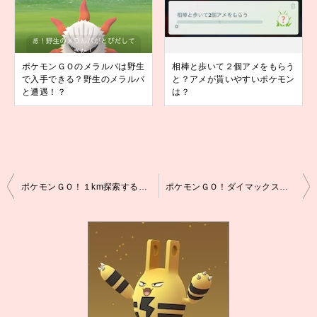
ポケモンＧＯのメラルバは野生
相棒と歩いて２個アメをもらう
で入手できる？野生のメラルバ
と？アメが貰いやすいポケモン
と遭遇！？
は？
投
ポケモンＧＯ！１km探索するタスクを達成すると？
ポケモンＧＯ！ダイマックスホウオウは何人で倒せる？
稿
ナ
ビ
ゲ
ー