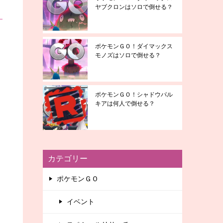
ヤブクロンはソロで倒せる？
ポケモンＧＯ！ダイマックス
モノズはソロで倒せる？
ポケモンＧＯ！シャドウパル
キアは何人で倒せる？
カテゴリー
ポケモンＧＯ
イベント