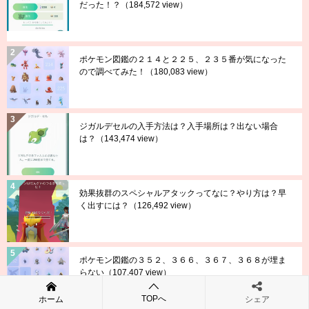
だった！？
（184,572 view）
ポケモン図鑑の２１４と２２５、２３５番が気になった
ので調べてみた！
（180,083 view）
ジガルデセルの入手方法は？入手場所は？出ない場合
は？
（143,474 view）
効果抜群のスペシャルアタックってなに？やり方は？早
く出すには？
（126,492 view）
ポケモン図鑑の３５２、３６６、３６７、３６８が埋ま
らない
（107,407 view）
TOPへ
ホーム
シェア