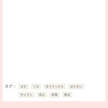
タグ
ＧＯ
ソロ
ダイマックス
ポケモン
ヤミラミ
何人
対策
弱点