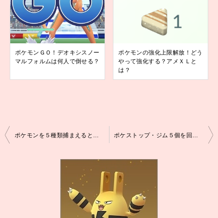
ポケモンＧＯ！デオキシスノー
ポケモンの強化上限解放！どう
マルフォルムは何人で倒せる？
やって強化する？アメＸＬと
は？
投
ポケモンを５種類捕まえると出るポケモンは？
ポケストップ・ジム５個を回すと？
稿
ナ
ビ
ゲ
ー