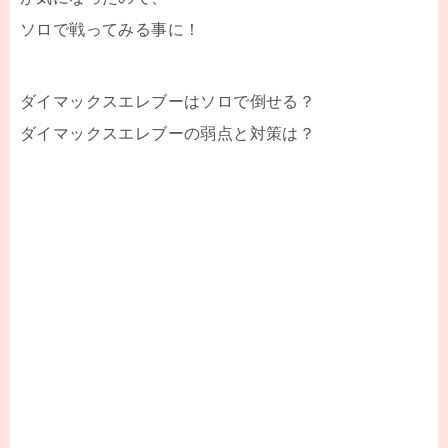
ソロで戦ってみる事に！
ダイマックスエレブーはソロで倒せる？
ダイマックスエレブーの弱点と対策は？