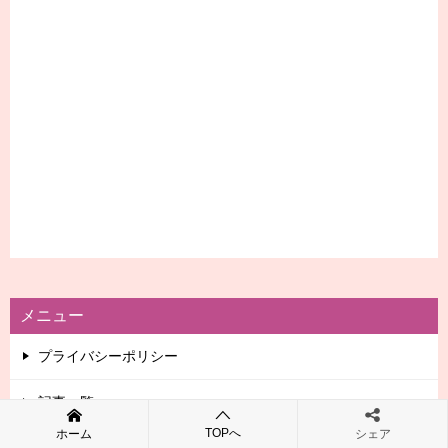
メニュー
プライバシーポリシー
記事一覧
TOPへ
ホーム
シェア