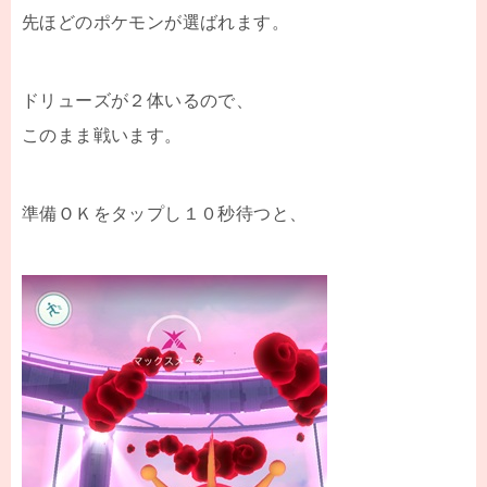
先ほどのポケモンが選ばれます。
ドリューズが２体いるので、
このまま戦います。
準備ＯＫをタップし１０秒待つと、