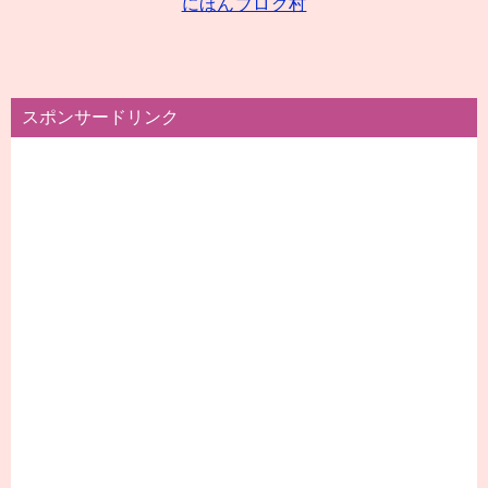
にほんブログ村
スポンサードリンク