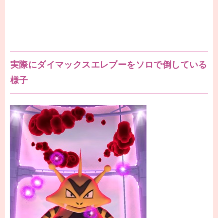
実際にダイマックスエレブーをソロで倒している
様子