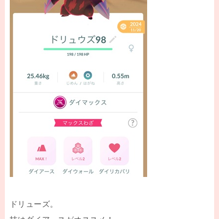
ドリューズ。