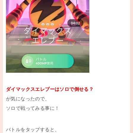
ダイマックスエレブーはソロで倒せる？
が気になったので、
ソロで戦ってみる事に！
バトルをタップすると、