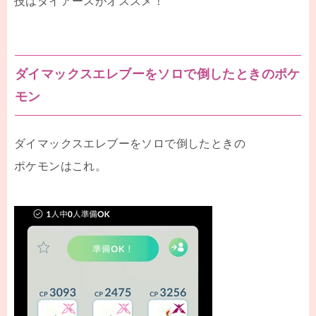
技はダイアースがオススメ！
ダイマックスエレブーをソロで倒したときのポケ
モン
ダイマックスエレブーをソロで倒したときの
ポケモンはこれ。